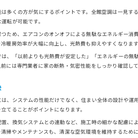
全館空調がもたらす光熱費削減の実際
能は多くの方が気にするポイントです。全館空調は一見す
全館空調と断熱性能のベストな組み合わせ
な運転が可能です。
全館空調で快適さと省エネを両立する方法
効率的な全館空調運用で実現する省エネ生活
保つため、エアコンのオンオフによる無駄なエネルギー消
で冷暖房効率が大幅に向上し、光熱費も抑えやすくなりま
エアコンとの違いを知る新築計画のヒント
全館空調とエアコンの違いを徹底比較
では、「以前よりも光熱費が安定した」「エネルギーの無
入前には専門業者に家の断熱・気密性能をしっかり確認し
新築で選ぶなら全館空調とエアコンどちらが最適
全館空調とエアコンの運用コストの違い
お問い合わせはこちら
お問い合わせはこちら
訣
住み心地に差が出る全館空調の特徴
全館空調とエアコンのメリット・デメリット整理
には、システムの性能だけでなく、住まい全体の設計や運
を立てることがポイントになります。
配置、換気システムとの連動など、施工時の細かな配慮に
ー清掃やメンテナンスも、清潔な空気環境を維持するため