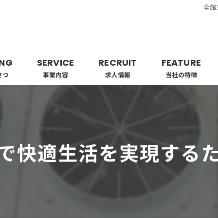
全館
ING
SERVICE
RECRUIT
FEATURE
さつ
事業内容
求人情報
当社の特徴
業者
工事
で快適生活を実現する
ビルトイン
エアコン
配管