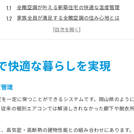
全館空調が叶える新築住宅の快適な温度管理
家族全員が満足する全館空調の住み心地とは
新築で実現する全館空調の省エネ効果
全館空調がもたらす快適な暮らしの秘訣
季節を問わず安定する全館空調のメリット
新築住宅に全館空調を選ぶ際の注意点
で快適な暮らしを実現
全館空調導入時に確認すべき新築の条件
新築住宅で全館空調を選ぶ際の重要ポイント
度管理
全館空調の効率を左右する設計上の注意点
度を一定に保つことができるシステムです。岡山県のよう
失敗しないための全館空調選びの基準
。従来の個別エアコンでは解消しきれなかった廊下や脱衣
全館空調で後悔しない新築住宅の選び方
家族の健康を守る全館空調のメリット解説
と、高気密・高断熱の建物性能との組み合わせにあります
全館空調が実現する家族の健康的な室内環境