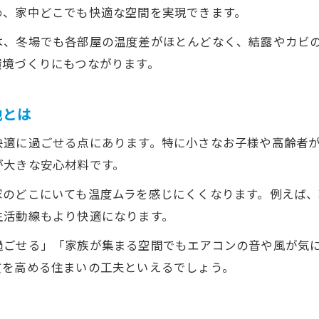
め、家中どこでも快適な空間を実現できます。
ヒートショック対策に役立つ全館空調の効果
は、冬場でも各部屋の温度差がほとんどなく、結露やカビ
全館空調で花粉やハウスダストを軽減する方法
環境づくりにもつながります。
健康維持に貢献する全館空調の空気循環技術
全館空調が子どもや高齢者にも安心な理由
地とは
新しい住まいで全館空調を導入する理由
快適に過ごせる点にあります。特に小さなお子様や高齢者
新築住宅に全館空調を選ぶべき納得の理由
が大きな安心材料です。
全館空調が将来の暮らしを変えるポイント
家のどこにいても温度ムラを感じにくくなります。例えば
新しい住まいに全館空調を導入する価値
生活動線もより快適になります。
快適性と省エネを両立できる全館空調の強み
過ごせる」「家族が集まる空間でもエアコンの音や風が気
全館空調で新築のライフスタイルを向上
質を高める住まいの工夫といえるでしょう。
省エネ住宅なら全館空調が叶える効率性
省エネ住宅で発揮される全館空調の高効率性