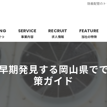
隠蔽配管のト
ING
SERVICE
RECRUIT
FEATURE
さつ
事業内容
求人情報
当社の特徴
業者
工事
早期発見する岡山県で
ビルトイン
策ガイド
エアコン
配管