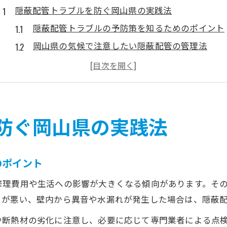
隠蔽配管トラブルを防ぐ岡山県の実践法
隠蔽配管トラブルの予防策を知るためのポイント
岡山県の気候で注意したい隠蔽配管の管理法
隠蔽配管の施工ミスを防ぐための具体策
湿気による隠蔽配管トラブル対策のコツ
隠蔽配管の自己点検で早期発見を目指す方法
岡山県で増える隠蔽配管異常の初期サイン
防ぐ岡山県の実践法
隠蔽配管の異音や水漏れに早く気付くコツ
結露やカビ発生が示す隠蔽配管トラブルの兆候
のポイント
配管の変色や異臭はトラブルの初期サイン
修理費用や生活への影響が大きくなる傾向があります。そ
岡山県特有の気候が隠蔽配管に与える影響
きが悪い、壁内から異音や水漏れが発生した場合は、隠蔽
隠蔽配管トラブルの初期症状を見逃さない方法
や断熱材の劣化に注意し、必要に応じて専門業者による点
結露や異音に気づく隠蔽配管チェック術