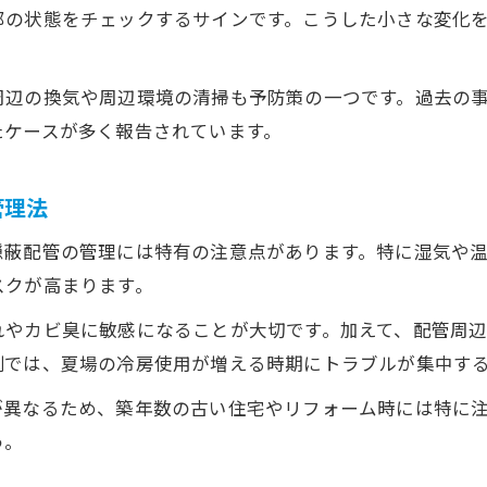
部の状態をチェックするサインです。こうした小さな変化
隠蔽配管の結露を見抜くチェックポイント
異音やカビの発生を自己点検で察知する方法
周辺の換気や周辺環境の清掃も予防策の一つです。過去の
水漏れサインを見逃さない隠蔽配管の点検法
たケースが多く報告されています。
配管内の空気漏れが示す初期トラブルの特徴
結露による劣化を防ぐ日常の注意点
管理法
湿気と経年劣化が隠蔽配管に及ぼす影響
隠蔽配管の管理には特有の注意点があります。特に湿気や
湿気による隠蔽配管の腐食リスクを考える
スクが高まります。
経年劣化で進行する隠蔽配管の問題点
れやカビ臭に敏感になることが大切です。加えて、配管周
断熱材劣化が引き起こす結露と水漏れ
例では、夏場の冷房使用が増える時期にトラブルが集中す
隠蔽配管の長期トラブル予防の基本知識
が異なるため、築年数の古い住宅やリフォーム時には特に
配管内部の異常を見極める自己点検法
う。
隠蔽配管の耐用年数と交換目安の考え方
隠蔽配管の耐用年数と劣化サインの見分け方