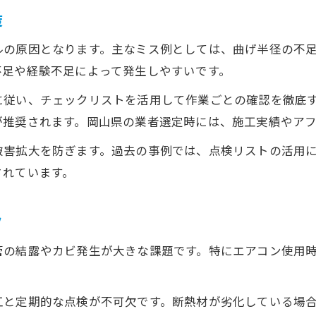
策
交換時期を判断するための自己点検の要点
ルの原因となります。主なミス例としては、曲げ半径の不
経年劣化によるトラブルを未然に防ぐ方法
不足や経験不足によって発生しやすいです。
長期使用の隠蔽配管が抱えるリスクを解説
定期点検が耐用年数を延ばす理由とは
に従い、チェックリストを活用して作業ごとの確認を徹底
が推奨されます。岡山県の業者選定時には、施工実績やア
ガス漏れや水漏れの原因を見抜くポイント
隠蔽配管のガス漏れを早期発見する方法
被害拡大を防ぎます。過去の事例では、点検リストの活用
されています。
水漏れリスクが高まる原因と予防策
お問い合わせはこちら
お問い合わせはこちら
フレア加工不良がもたらす隠蔽配管トラブル
ツ
ドレン管勾配不良による水漏れ発生の兆候
異常発生時に取るべき応急処置の手順
管の結露やカビ発生が大きな課題です。特にエアコン使用
。
工と定期的な点検が不可欠です。断熱材が劣化している場