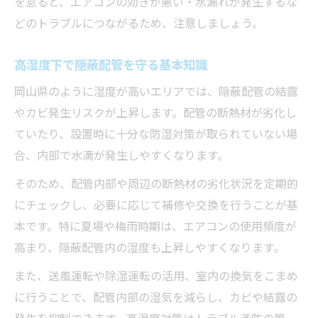
を怠ると、エアコンの効きが悪い・水漏れが発生するな
配管保護で隠蔽配管寿命を延ばすアイデア
どのトラブルにつながるため、注意しましょう。
高湿度下で隠蔽配管を守る基本知識
岡山県のように湿度が高いエリアでは、隠蔽配管の結露
やカビ発生リスクが上昇します。配管の断熱材が劣化し
ていたり、設置時に十分な防湿対策が取られていない場
合、内部で水滴が発生しやすくなります。
そのため、配管内部や周辺の断熱材の劣化状況を定期的
にチェックし、必要に応じて補修や交換を行うことが基
本です。特に夏場や梅雨時期は、エアコンの使用頻度が
高まり、隠蔽配管内の湿度も上昇しやすくなります。
また、送風運転や除湿運転の活用、室内の換気をこまめ
に行うことで、配管内部の湿気を減らし、カビや結露の