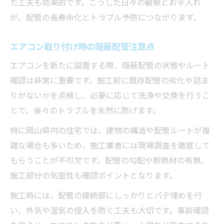
た工夫も効果的です。こうした日々の観察とお手入れ
隠蔽配管交換時期と適切な判断基準とは
が、配管の長寿命化とトラブル予防につながります。
隠蔽配管の再利用可否とそのリスク管理
エアコン取り付け時の隠蔽配管注意点
岡山県で隠蔽配管に潜むカビやトラブル対策法
エアコンを新たに設置する際、隠蔽配管の状態やルート
隠蔽配管内のカビ対策と湿度管理のコツ
確認は非常に重要です。施工前に既存配管の劣化や詰ま
高湿度環境での隠蔽配管トラブル事例紹介
りがないかを点検し、必要に応じて洗浄や交換を行うこ
最新技術で隠蔽配管のカビを未然防止
とで、後々のトラブルを未然に防げます。
隠蔽配管の防カビ施工と定期点検が重要
特に岡山県内の住宅では、建物の構造や配管ルートが複
トラブル時は隠蔽配管専門業者へ相談を
雑な場合も多いため、施工業者には現場調査を徹底して
隠蔽配管の寿命を延ばすプロの知恵と実践法
もらうことが不可欠です。配管の勾配や断熱材の有無、
隠蔽配管長寿命化のための日常管理術
施工部分の気密性も確認ポイントとなります。
専門業者直伝の隠蔽配管点検テクニック
施工時には、配管の接続部にしっかりとパテ埋めを行
隠蔽配管の寿命判断と交換タイミングとは
い、外気や湿気の侵入を防ぐ工夫も大切です。事前確認
劣化しやすい隠蔽配管の素材と対策法