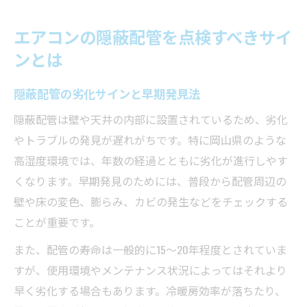
ご本人である事を確認のうえ、対応させて頂きま
す。
エアコンの隠蔽配管を点検すべきサイ
個人情報の開示･訂正･削除・利用停止の具体的手続
ンとは
きにつきましては、お電話でお問合せ下さい。
隠蔽配管の劣化サインと早期発見法
隠蔽配管は壁や天井の内部に設置されているため、劣化
やトラブルの発見が遅れがちです。特に岡山県のような
高湿度環境では、年数の経過とともに劣化が進行しやす
くなります。早期発見のためには、普段から配管周辺の
壁や床の変色、膨らみ、カビの発生などをチェックする
ことが重要です。
また、配管の寿命は一般的に15〜20年程度とされていま
すが、使用環境やメンテナンス状況によってはそれより
早く劣化する場合もあります。冷暖房効率が落ちたり、