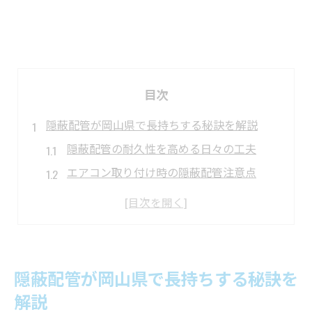
目次
隠蔽配管が岡山県で長持ちする秘訣を解説
隠蔽配管の耐久性を高める日々の工夫
エアコン取り付け時の隠蔽配管注意点
高湿度下で隠蔽配管を守る基本知識
隠蔽配管トラブル未然防止のメンテ術
エアコン業者選びで隠蔽配管も安心
見えない隠蔽配管を自分でチェックするコツ
隠蔽配管が岡山県で長持ちする秘訣を
隠蔽配管の見分け方と日常チェック法
解説