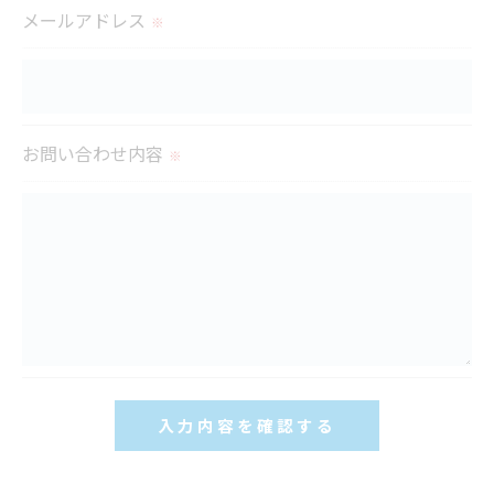
置をとり、適切な監督を行います。
メールアドレス
※
＜個人情報の安全管理＞
当社では、個人情報の漏洩等がなされないよう、適
切に安全管理対策を実施します。
お問い合わせ内容
※
＜個人情報を与えなかった場合に生じる結果＞
必要な情報を頂けない場合は、それに対応した当社
のサービスをご提供できない場合がございますので
予めご了承ください。
＜個人情報の開示･訂正・削除･利用停止の手続につ
いて＞
当社では、お客様の個人情報の開示･訂正･削除・利
用停止の手続を定めさせて頂いております。