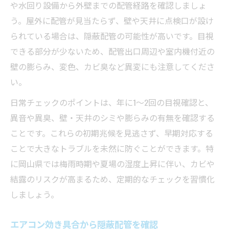
や水回り設備から外壁までの配管経路を確認しましょ
う。屋外に配管が見当たらず、壁や天井に点検口が設け
られている場合は、隠蔽配管の可能性が高いです。目視
できる部分が少ないため、配管出口周辺や室内機付近の
壁の膨らみ、変色、カビ臭など異変にも注意してくださ
い。
日常チェックのポイントは、年に1〜2回の目視確認と、
異音や異臭、壁・天井のシミや膨らみの有無を確認する
ことです。これらの初期兆候を見逃さず、早期対応する
ことで大きなトラブルを未然に防ぐことができます。特
に岡山県では梅雨時期や夏場の湿度上昇に伴い、カビや
結露のリスクが高まるため、定期的なチェックを習慣化
しましょう。
エアコン効き具合から隠蔽配管を確認