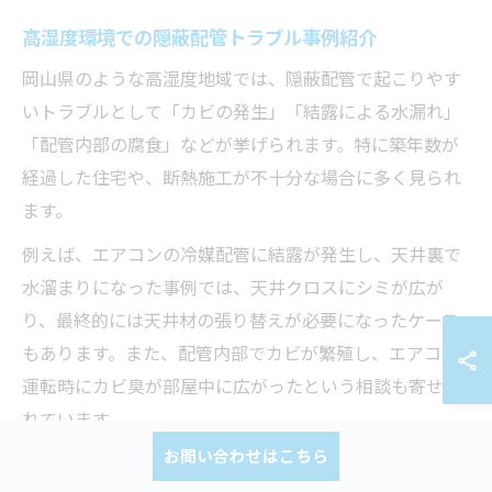
高湿度環境での隠蔽配管トラブル事例紹介
岡山県のような高湿度地域では、隠蔽配管で起こりやす
いトラブルとして「カビの発生」「結露による水漏れ」
「配管内部の腐食」などが挙げられます。特に築年数が
経過した住宅や、断熱施工が不十分な場合に多く見られ
ます。
例えば、エアコンの冷媒配管に結露が発生し、天井裏で
水溜まりになった事例では、天井クロスにシミが広が
り、最終的には天井材の張り替えが必要になったケース
もあります。また、配管内部でカビが繁殖し、エアコン
運転時にカビ臭が部屋中に広がったという相談も寄せら
れています。
お問い合わせはこちら
こうしたトラブルを未然に防ぐためには、配管の断熱強