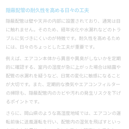
エアコン効き具合から隠蔽配管を確認
隠蔽配管の耐久性を高める日々の工夫
隠蔽配管の水漏れ跡チェックの重要性
配管スペースを活用した隠蔽配管点検
隠蔽配管は壁や天井の内部に設置されており、通常は目
に触れません。そのため、経年劣化や水漏れなどのトラ
ガス圧の変化で隠蔽配管異常を見抜く
ブルに気づきにくいのが特徴です。耐久性を高めるため
エアコンの隠蔽配管を点検すべきサインとは
には、日々のちょっとした工夫が重要です。
隠蔽配管の劣化サインと早期発見法
例えば、エアコン本体から異音や異臭がしないかを定期
冷房効き低下は隠蔽配管点検の合図
的に確認する、室内の湿度が急に上がった場合は結露や
隠蔽配管にカビ臭がしたら要注意
配管の水漏れを疑うなど、日常の変化に敏感になること
水漏れや結露は隠蔽配管点検ポイント
が大切です。また、定期的な換気やエアコンフィルター
異音や振動が隠蔽配管トラブルの兆し
の掃除も、隠蔽配管内のカビや汚れの発生リスクを下げ
安心のために知るべき隠蔽配管メンテナンス術
るポイントです。
隠蔽配管清掃の頻度と正しい方法を解説
さらに、岡山県のような高湿度地域では、エアコンの運
プロ業者による隠蔽配管点検のメリット
転前後に送風運転を行い、配管内の湿気を飛ばすといっ
エアコンメンテで隠蔽配管も長持ちする