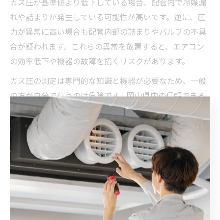
ガス圧が基準値より低下している場合、配管内で冷媒漏
れや詰まりが発生している可能性が高いです。逆に、圧
力が異常に高い場合も配管内部の詰まりやバルブの不具
合が疑われます。これらの異常を放置すると、エアコン
の効率低下や機器の故障を招くリスクがあります。
ガス圧の測定は専門的な知識と機器が必要なため、一般
の方が自分で行うのは危険です。岡山県内の信頼できる
業者に依頼し、定期的な点検を受けることで、隠蔽配管
のトラブルを未然に防ぎましょう。点検結果は記録に残
し、異常があれば早めのメンテナンスを心がけてくださ
い。
＜個人情報の利用目的＞