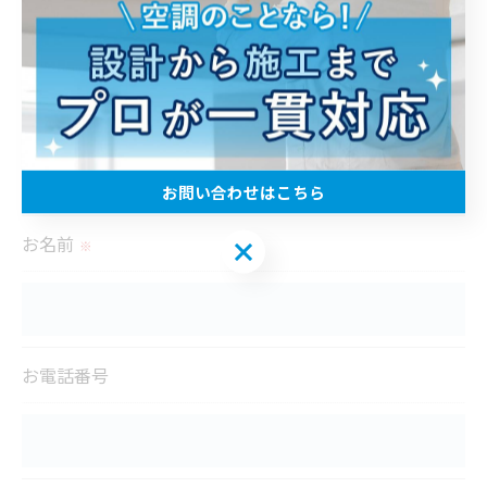
お客様よりお預かりした個人情報は、以下の目的に
限定し利用させていただきます。
・本サービスに関する顧客管理
・本サービスの運営上必要な事項のご連絡
＜個人情報の提供について＞
お問い合わせはこちら
当社ではお客様の同意を得た場合または法令に定め
られた場合を除き、
お名前
お問い合わせはこちら
※
取得した個人情報を第三者に提供することはいたし
ません。
＜個人情報の委託について＞
お電話番号
当社では、利用目的の達成に必要な範囲において、
個人情報を外部に委託する場合があります。
これらの委託先に対しては個人情報保護契約等の措