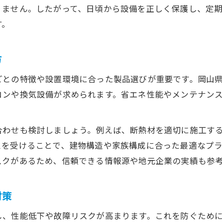
りません。したがって、日頃から設備を正しく保護し、定
補助金適用で空調設備負担を軽減する方法
す。
空調設備更新に役立つ補助金最新情報
空調設備の更新費用を抑える申請のコツ
方
補助金活用で空調設備のグレードアップ
ごとの特徴や設置環境に合った製品選びが重要です。岡山
エアコン補助金を賢く使う方法
コンや換気設備が求められます。省エネ性能やメンテナン
エアコン補助金と空調設備選びの最適化術
空調設備導入時に知っておきたい補助金活用法
合わせも検討しましょう。例えば、断熱材を適切に施工す
エアコン補助金の申請手順と注意点を解説
スを受けることで、建物構造や家族構成に合った最適なプ
空調設備補助金で家計の負担を減らす方法
スクがあるため、信頼できる情報源や地元企業の実績も参
エアコン交換時に活用できる補助金の種類
高齢化社会で注目される空調設備対策
対策
高齢化社会に適した空調設備の選び方と保護策
し、性能低下や故障リスクが高まります。これを防ぐため