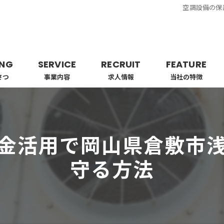
空調設備の保
ING
SERVICE
RECRUIT
FEATURE
さつ
事業内容
求人情報
当社の特徴
業者
工事
金活用で岡山県倉敷市
ビルトイン
守る方法
エアコン
配管