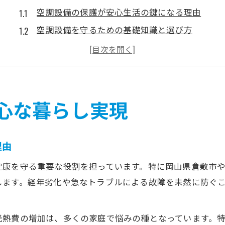
空調設備の保護が安心生活の鍵になる理由
空調設備を守るための基礎知識と選び方
経年劣化から空調設備を守る実践的な対策
空調設備の保護でトラブルを未然に防ぐ方法
専門業者と連携した空調設備の安全確保術
住環境を守るための設備管理術
心な暮らし実現
住環境を最適化する空調設備管理のポイント
空調設備の定期点検がもたらす住環境改善
理由
空調設備管理で省エネと快適性を両立させる
健康を守る重要な役割を担っています。特に岡山県倉敷市
空調設備のトラブル予防と早期対応の重要性
します。経年劣化や急なトラブルによる故障を未然に防ぐ
空調設備の性能維持に役立つ管理ノウハウ
補助金活用による空調設備更新の利点
光熱費の増加は、多くの家庭で悩みの種となっています。
空調設備の更新で得られる補助金活用メリット