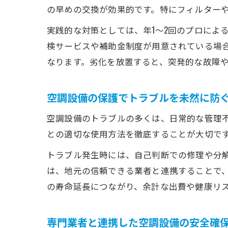
の早めの交換が効果的です。特にフィルター
実践的な対策としては、年1～2回のプロによ
検サービスや補助金制度が用意されている場
なります。劣化を放置すると、突発的な故障
空調設備の保護でトラブルを未然に防
空調設備のトラブルの多くは、日常的な管理
との適切な使用方法を徹底することが大切で
トラブル発生時には、自己判断での修理や分
は、地元の信頼できる業者と連携することで
の寿命延長につながり、余計な出費や健康リ
専門業者と連携した空調設備の安全確