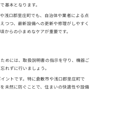
上で基本となります。
市や浅口郡里庄町でも、自治体や業者による点
抑えつつ、最新設備への更新や修理がしやすく
頃からの小まめなケアが重要です。
ぐためには、取扱説明書の指示を守り、機器ご
も忘れずに行いましょう。
ポイントです。特に倉敷市や浅口郡里庄町で
ルを未然に防ぐことで、住まいの快適性や設備