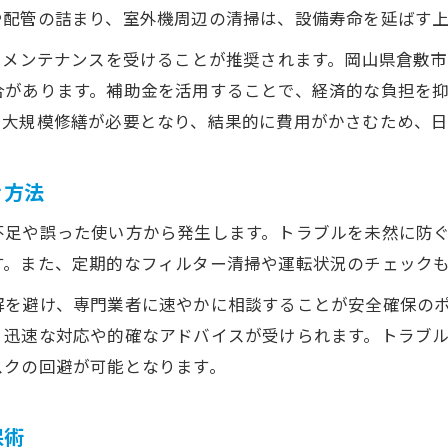
空調設備が高齢者の健康維持に果たす役割
や配管の詰まり、室外機周辺の清掃は、設備寿命を延ばす
高齢家庭におすすめの空調設備管理ポイント
るメンテナンスを受けることが推奨されます。岡山県倉敷
空調設備の安全性向上で安心な住環境を実現
合があります。補助金を活用することで、経済的な負担を
高齢者の暮らしを支える空調設備の工夫
や大規模修繕が必要となり、結果的に費用がかさむため、日
空調設備の長寿命を叶えるメンテナンス
空調設備の寿命を延ばす日常メンテナンス術
ぐ方法
空調設備を長持ちさせるプロのメンテナンス法
不足や誤った使い方から発生します。トラブルを未然に防
空調設備のトラブルを防ぐ定期点検の重要性
す。また、定期的なフィルター清掃や運転状況のチェック
お問い合わせはこちら
お問い合わせはこちら
空調設備の長寿命化に欠かせない清掃ポイント
解を避け、専門業者に速やかに相談することが安全確保の
空調設備メンテナンスで快適な暮らしを守る
、迅速な対応や的確なアドバイスが受けられます。トラブ
スクの回避が可能となります。
保術