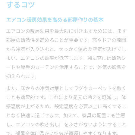
するコツ
エアコン暖房で冬も快適に過ごすための工
夫
エアコン暖房効果を高める部屋作りの基本
エアコンの暖房設定温度と快適な暮らしの関係
エアコンの暖房効果を最大限に引き出すためには、まず
エアコン暖房の最適な設定温度を徹底解説
部屋の断熱性を高めることが重要です。窓やドアの隙間
エアコン暖房の設定温度別に感じる快適性
から冷気が入り込むと、せっかく温めた空気が逃げてし
エアコン暖房20度と25度の違いを体感する
まい、エアコンの効率が低下します。特に窓には断熱シ
エアコン暖房効率と消費電力の最適なバラ
ートや厚手のカーテンを活用することで、外気の影響を
ンス
抑えられます。
エアコン暖房を使い分ける快適温度の選び
また、床からの冷気対策としてラグやカーペットを敷く
方
ことも効果的です。これにより足元の冷えを軽減し、体
暖房効率を高めるエアコンの使い方とは
感温度が上がるため、設定温度を必要以上に高くするこ
となく快適に過ごせます。加えて、家具の配置にも注意
エアコン暖房効率を意識した使い方の極意
し、エアコンの吹き出し口をふさがないようにすること
サーキュレーター併用でエアコン暖房効果
で、部屋全体に温かい空気が循環しやすくなります。
アップ