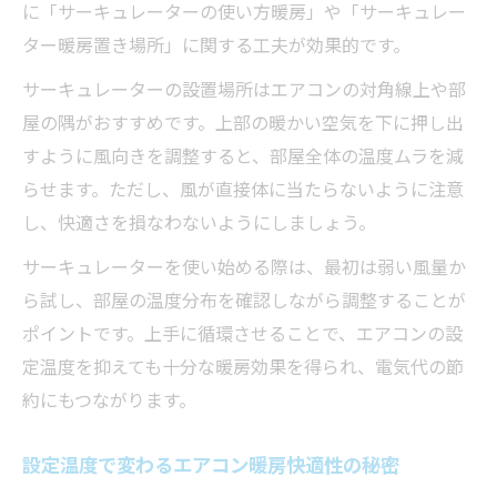
に「サーキュレーターの使い方暖房」や「サーキュレー
エアコン暖房効果を妨げる典型的な要因と
ター暖房置き場所」に関する工夫が効果的です。
は
エアコン暖房効率低下の見直しポイント
サーキュレーターの設置場所はエアコンの対角線上や部
屋の隅がおすすめです。上部の暖かい空気を下に押し出
エアコン暖房の欠点とその現実的な対策方
すように風向きを調整すると、部屋全体の温度ムラを減
法
らせます。ただし、風が直接体に当たらないように注意
エアコン暖房効かない時の簡単な改善策
し、快適さを損なわないようにしましょう。
サーキュレーターを使い始める際は、最初は弱い風量か
ら試し、部屋の温度分布を確認しながら調整することが
ポイントです。上手に循環させることで、エアコンの設
定温度を抑えても十分な暖房効果を得られ、電気代の節
約にもつながります。
設定温度で変わるエアコン暖房快適性の秘密