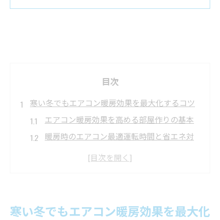
目次
寒い冬でもエアコン暖房効果を最大化するコツ
エアコン暖房効果を高める部屋作りの基本
暖房時のエアコン最適運転時間と省エネ対
策
エアコンの暖房効率を上げる空気循環のコ
ツ
設定温度で変わるエアコン暖房快適性の秘
寒い冬でもエアコン暖房効果を最大化
密