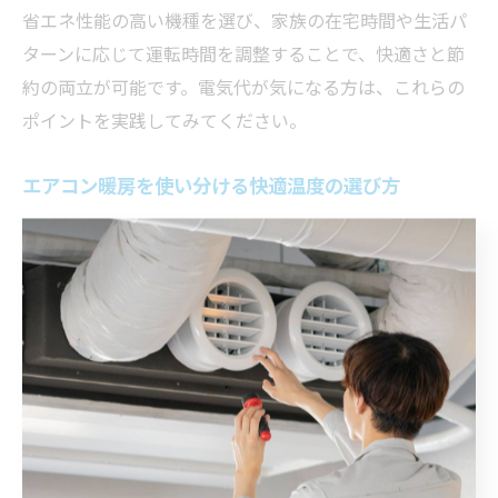
省エネ性能の高い機種を選び、家族の在宅時間や生活パ
ターンに応じて運転時間を調整することで、快適さと節
約の両立が可能です。電気代が気になる方は、これらの
ポイントを実践してみてください。
エアコン暖房を使い分ける快適温度の選び方
エアコン暖房を効果的に使い分けるには、家族構成や部
屋の使用目的に応じて快適温度を見極めることが重要で
す。たとえば、リビングのような広い空間では22度前
後、寝室や子ども部屋では20度程度が目安となります。
また、「エアコン暖房設定温度」や「暖房サーキュレー
ター効果」を意識し、サーキュレーターや断熱カーテン
を併用することで、少し低めの設定温度でも快適に過ご
すことができます。外出時や人のいない部屋はタイマー