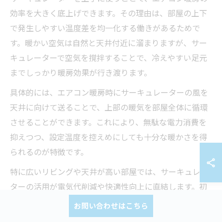
効率を大きく底上げできます。その理由は、部屋の上下
で発生しやすい温度差を均一化する働きがあるためで
す。暖かい空気は自然と天井付近に溜まりますが、サー
キュレーターで空気を撹拌することで、冷えやすい足元
までしっかり暖房効果が行き渡ります。
具体的には、エアコン暖房時にサーキュレーターの風を
天井に向けて送ることで、上部の暖気を部屋全体に循環
させることができます。これにより、無駄な電力消費を
抑えつつ、設定温度を控えめにしても十分な暖かさを得
られるのが特徴です。
特に広いリビングや天井が高い部屋では、サーキュレー
ターの活用が電気代削減や快適性向上に直結します。初
心者はまず短時間から試し、効果を実感しながら調整す
お問い合わせはこちら
るのがおすすめです。