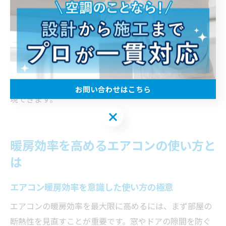
や自動運転機能を活用し、無駄な電力消費を防ぎましょ
う。
初心者の方はまず20〜22度を基準に、実際の体感や家族
の反応を見ながら微調整するのがおすすめです。高齢者
や寒がりの方は、少し高めの温度設定にするなど、柔軟
に使い分けることで、快適かつ経済的な冬の暮らしを実
お問い合わせはこちら
現できます。
お問い合わせはこちら
暖房効率を高めるエアコンの使い方と
は
エアコン暖房効率を意識した使い方の極意
エアコンの暖房効率を最大限に高めるには、まず部屋の
断熱性を見直すことが重要です。窓やドアの隙間を防ぐ