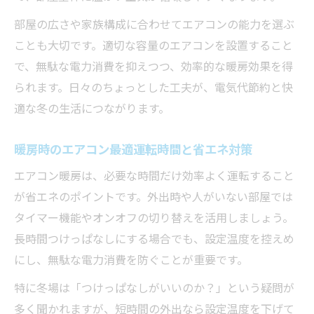
エアコン暖房効率比較で見える省エネの工
部屋の広さや家族構成に合わせてエアコンの能力を選ぶ
夫
ことも大切です。適切な容量のエアコンを設置すること
で、無駄な電力消費を抑えつつ、効率的な暖房効果を得
エアコン暖房風向きや設定温度のポイント
られます。日々のちょっとした工夫が、電気代節約と快
効率的なエアコン暖房運転のタイミングと
適な冬の生活につながります。
は
省エネ重視のエアコン暖房運転アイデア集
暖房時のエアコン最適運転時間と省エネ対策
エアコン暖房の電気代を抑える省エネ運転
エアコン暖房は、必要な時間だけ効率よく運転すること
法
が省エネのポイントです。外出時や人がいない部屋では
エアコン暖房省エネに効果的な設定と使い
タイマー機能やオンオフの切り替えを活用しましょう。
方
長時間つけっぱなしにする場合でも、設定温度を控えめ
サーキュレーター併用でエアコン暖房省エ
にし、無駄な電力消費を防ぐことが重要です。
ネ実現
特に冬場は「つけっぱなしがいいのか？」という疑問が
エアコンのタイマー機能で電力消費を削減
多く聞かれますが、短時間の外出なら設定温度を下げて