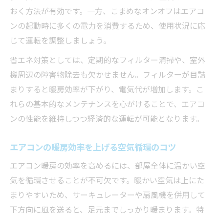
エアコン暖房の省エネ化に役立つ運転工夫
おく方法が有効です。一方、こまめなオンオフはエアコ
サーキュレーターと併用するエアコン暖房の効
ンの起動時に多くの電力を消費するため、使用状況に応
果
じて運転を調整しましょう。
エアコン暖房とサーキュレーターの併用効
省エネ対策としては、定期的なフィルター清掃や、室外
果
機周辺の障害物除去も欠かせません。フィルターが目詰
サーキュレーターでエアコン暖房効率を底
まりすると暖房効率が下がり、電気代が増加します。こ
上げ
れらの基本的なメンテナンスを心がけることで、エアコ
エアコン暖房時のサーキュレーター設置法
ンの性能を維持しつつ経済的な運転が可能となります。
エアコン暖房効かない悩みとサーキュレー
ター活用
エアコンの暖房効率を上げる空気循環のコツ
エアコン暖房風向きとサーキュレーターの
エアコン暖房の効率を高めるには、部屋全体に温かい空
関係性
気を循環させることが不可欠です。暖かい空気は上にた
エアコン暖房が効かない原因とその対策方法
まりやすいため、サーキュレーターや扇風機を併用して
下方向に風を送ると、足元までしっかり暖まります。特
エアコン暖房効かない原因を徹底チェック