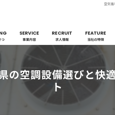
空気循
ING
SERVICE
RECRUIT
FEATURE
さつ
事業内容
求人情報
当社の特徴
業者
工事
県の空調設備選びと快
ビルトイン
ト
エアコン
配管