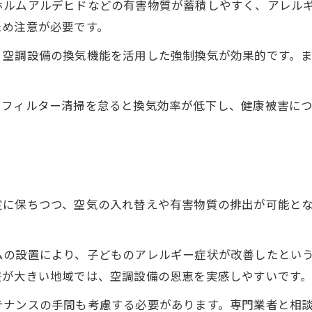
空気循環と換気が健康環境を守る理由
ホルムアルデヒドなどの有害物質が蓄積しやすく、アレル
ため注意が必要です。
空調設備で揮発性有害物質を抑制しよう
空気循環の改善が家族の健康を左右する
、空調設備の換気機能を活用した強制換気が効果的です。
現代住宅のシックハウス対策と空調設備
空気循環を高める実践ポイントを徹底解説
、フィルター清掃を怠ると換気効率が低下し、健康被害に
今すぐ実践できる空調設備の活用術
。
空気循環向上のための定期的な点検法
空調設備とサーキュレーター併用のコツ
お問い合わせはこちら
お問い合わせはこちら
専門業者おすすめの空気循環改善方法
定に保ちつつ、空気の入れ替えや有害物質の排出が可能と
空調設備のフィルター掃除で空気清浄
。
ムの設置により、子どものアレルギー症状が改善したとい
差が大きい地域では、空調設備の恩恵を実感しやすいです
テナンスの手間も考慮する必要があります。専門業者と相