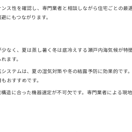
ナンス性を確認し、専門業者と相談しながら住宅ごとの最
専門家が語る空調設備選定のポイント
回避にもつながります。
空気循環がもたらす住宅環境の変化
空調設備と空気循環の最新トレンド
空調設備で家全体の空気環境を最適化
が少なく、夏は蒸し暑く冬は底冷えする瀬戸内海気候が特
湿度やカビ悩みは空調設備で解消へ
られます。
空調設備の湿度管理でカビ対策を徹底
気システムは、夏の湿気対策や冬の結露予防に効果的です
空気循環強化で結露やカビを予防する
用もおすすめです。
快適な湿度環境を空調設備で目指す方法
空調設備選びが湿度悩みの解決に直結
宅構造に合った機器選定が不可欠です。専門業者による現
健康を守るための湿度管理と空調設備
シックハウス予防に空気循環が重要な理由
シックハウス対策は空調設備が決め手