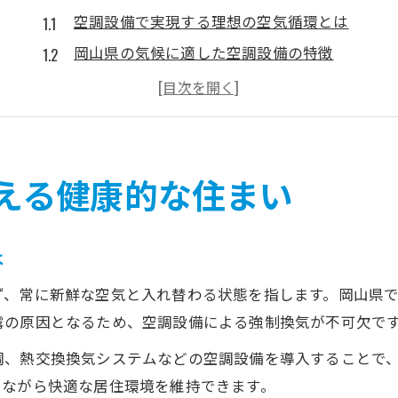
空調設備で実現する理想の空気循環とは
岡山県の気候に適した空調設備の特徴
家族の健康を守る空気循環の基本知識
空調設備導入で快適性と健康を向上
現代住宅に必要な空気循環の対策法
岡山県の気候を活かす空調設備の工夫
える健康的な住まい
瀬戸内海気候に合う空調設備の活用術
空調設備選びで岡山県の湿度を調整
は
空気循環と空調設備の連携で快適住宅に
ず、常に新鮮な空気と入れ替わる状態を指します。岡山県
専門業者がすすめる空調設備の工夫点
露の原因となるため、空調設備による強制換気が不可欠で
空調設備で岡山県の快晴を生かす方法
調、熱交換換気システムなどの空調設備を導入することで
空調設備導入なら空気循環改善が鍵に
りながら快適な居住環境を維持できます。
空調設備導入で変わる空気循環の実感