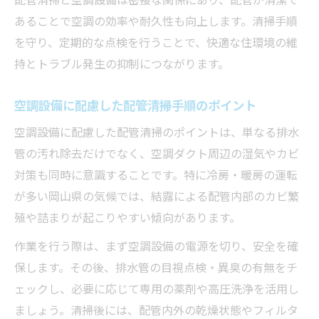
空調設備と相性の良い高圧洗浄のポイント
あることで空調の効率や耐久性も向上します。清掃手順
高圧洗浄時の配管清掃手順と空調設備保護
を守り、定期的な点検を行うことで、快適な住環境の維
法
持とトラブル発生の抑制につながります。
空調設備メンテで大切なチェックポイント
解説
空調設備に配慮した配管清掃手順のポイント
配管清掃手順と高圧洗浄の効果的な組み合
空調設備に配慮した配管清掃のポイントは、単なる排水
わせ
管の汚れ除去だけでなく、空調ダクト周辺の湿気やカビ
対策も同時に意識することです。特に冷房・暖房の運転
が多い岡山県の気候では、結露による配管内部のカビ繁
殖や詰まりが起こりやすい傾向があります。
作業を行う際は、まず空調設備の電源を切り、安全を確
保します。その後、排水管の目視点検・異臭の有無をチ
ェックし、必要に応じて専用の薬剤や高圧洗浄を活用し
ましょう。清掃後には、配管内外の乾燥状態やフィルタ