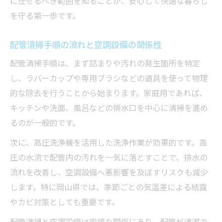
に任せるべき範囲を知ることが、安心して快適な暮らし
配管清掃手順と空調設備との連動事例
を守る第一歩です。
空調設備維持に効果的な配管洗浄手順
配管清掃手順の流れと空調設備の関係性
配管洗浄で空調設備トラブルを未然に防ぐ
空調設備を長持ちさせる配管清掃手順
配管清掃手順は、まず詰まりや汚れの発生箇所を特定
し、ラバーカップや専用ブラシなどの道具を使って物理
家庭で実践できる配管清掃の流れを案内
的な除去を行うことから始まります。家庭用であれば、
家庭向け配管清掃手順と空調設備の基礎
キッチンや洗面、風呂などの排水口を中心に清掃を進め
自分でできる配管清掃手順の流れとコツ
るのが一般的です。
空調設備に配慮した配管清掃手順の実践法
次に、高圧洗浄機を活用した洗浄作業が効果的です。高
配管清掃手順を家庭で活用する際の注意点
圧の水流で配管内の汚れを一気に落とすことで、排水の
空調設備のためにできる配管清掃の工夫
流れを改善し、空調設備へ悪影響を及ぼすリスクも減少
高圧洗浄やチェックポイントの注意点
します。特に岡山県では、季節ごとの気温差による結露
配管清掃手順で高圧洗浄を活用する際の注
やカビ対策としても重要です。
意点
配管清掃と空調設備は密接な関係にあり、配管が清潔で