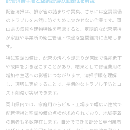
配管清掃手順と空調設備の重要性を解説
配管洗浄で空調設備の効果を高める秘訣
配管清掃は、排水管の詰まりや異臭、さらには空調設備
効果的な配管清掃手順と空調設備の連携法
のトラブルを未然に防ぐために欠かせない作業です。岡
山県の気候や建物特性を考慮すると、定期的な配管清掃
空調設備を守るための配管洗浄時の注意点
が家庭や事業所の衛生管理・快適な空間維持に直結しま
配管清掃手順を生かす空調設備のメンテ術
す。
詰まりや異臭対策なら配管清掃がおすすめ
特に空調設備は、配管の汚れや詰まりが原因で性能低下
配管清掃手順で詰まりや異臭を根本解消
や故障を引き起こすことがあり、結果として修理費用の
空調設備を守るための詰まり予防術
増加や生活への影響につながります。清掃手順を理解
配管清掃手順で異臭を防ぐコツを解説
し、適切に実施することで、長期的なトラブル予防とコ
空調設備の快適維持に配管洗浄が必須な理
スト削減が実現できます。
由
岡山県内では、家庭用からビル・工場まで幅広い建物で
詰まり対策と空調設備の清掃ポイント
配管清掃と空調設備の点検が求められており、地域密着
空調を守るための配管洗浄方法まとめ
の業者も多数存在します。自分でできる部分と専門業者
空調設備に最適な配管洗浄方法の選び方