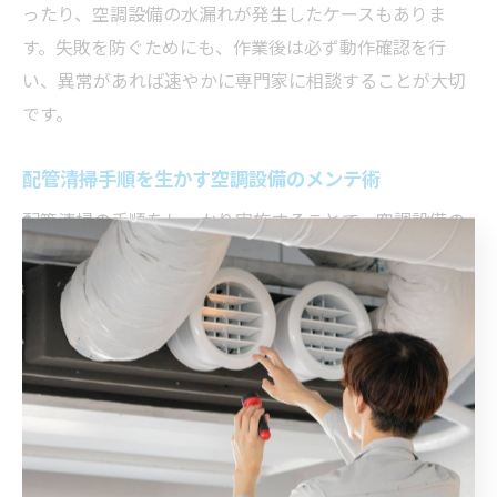
ったり、空調設備の水漏れが発生したケースもありま
す。失敗を防ぐためにも、作業後は必ず動作確認を行
い、異常があれば速やかに専門家に相談することが大切
です。
配管清掃手順を生かす空調設備のメンテ術
配管清掃の手順をしっかり実施することで、空調設備の
メンテナンス効果も格段に高まります。清掃後は、フィ
ルターの点検・清掃や冷媒漏れの有無確認、動作テスト
を合わせて行うと、トラブルの早期発見・予防につなが
ります。
特に岡山県のように季節による気温差が大きい地域で
は、定期的な配管洗浄と空調設備の点検をセットで実施
することが重要です。これにより、冷暖房効率の維持や