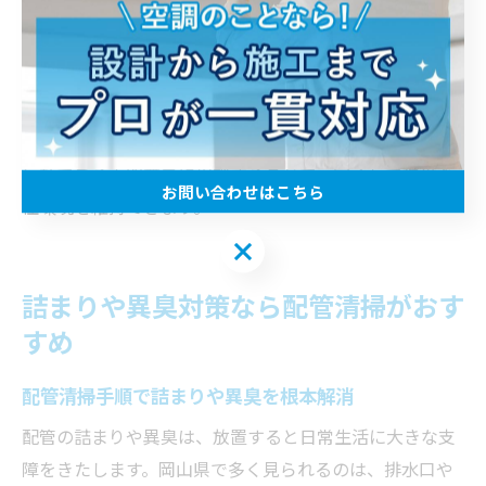
異音・異臭の発生防止、設備寿命の延長など、多くのメ
リットが得られます。
空調設備のメンテナンスを自分で行う場合は、作業前後
のチェックリストを活用し、抜けや漏れがないよう注意
しましょう。万が一のトラブル発生時には、岡山県内の
信頼できる専門業者に相談することで、安心して快適な
お問い合わせはこちら
住環境を維持できます。
お問い合わせはこちら
詰まりや異臭対策なら配管清掃がおす
すめ
配管清掃手順で詰まりや異臭を根本解消
配管の詰まりや異臭は、放置すると日常生活に大きな支
障をきたします。岡山県で多く見られるのは、排水口や