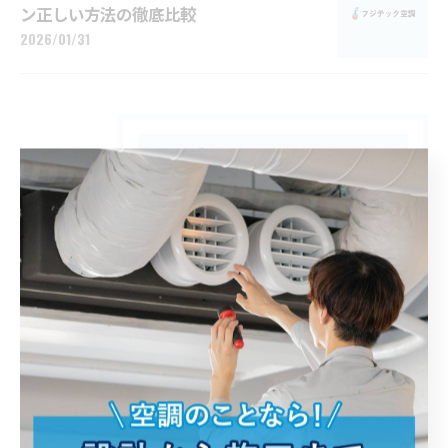
ン正しい方法の徹底比較
2026/01/31
カテゴリー
CATEGORIES
全てのカテゴリー
エアコン
エアコン入替工事
フロン類充填回収
全館空調
処分
故障