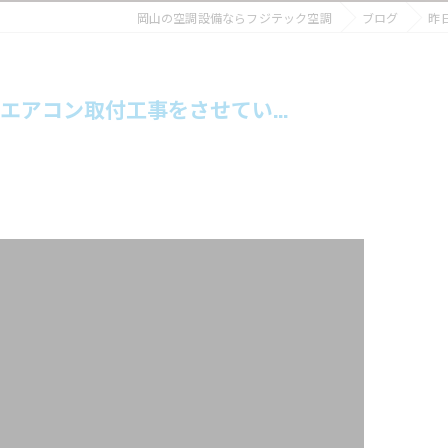
岡山の空調設備ならフジテック空調
ブログ
昨
アコン取付工事をさせてい...