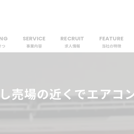
ING
SERVICE
RECRUIT
FEATURE
さつ
事業内容
求人情報
当社の特徴
業者
工事
し売場の近くでエアコン取
ビルトイン
エアコン
配管