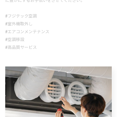
#フジテック空調
#室外機取外し
#エアコンメンテナンス
#空調移設
#高品質サービス
< 前のページ
一覧に戻る
次のページ >
カテゴリー
CATEGORIES