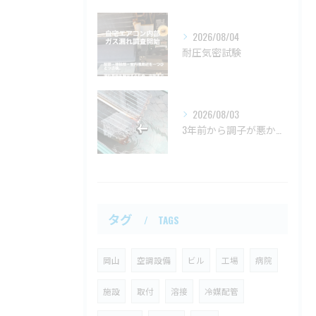
2026/08/04
耐圧気密試験
2026/08/03
3年前から調子が悪かった、自宅の天井埋込一方向エアコン。
タグ
TAGS
岡山
空調設備
ビル
工場
病院
施設
取付
溶接
冷媒配管