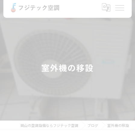
室外機の移設
岡山の空調設備ならフジテック空調
ブログ
室外機の移設