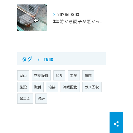
2026/08/03
3年前から調子が悪かった、自宅の天井埋込一方向エアコン。
タグ
TAGS
岡山
空調設備
ビル
工場
病院
施設
取付
溶接
冷媒配管
ガス回収
省エネ
設計