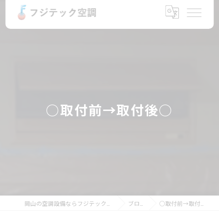
○取付前→取付後○
岡山の空調設備ならフジテック空調
ブログ
○取付前→取付後○