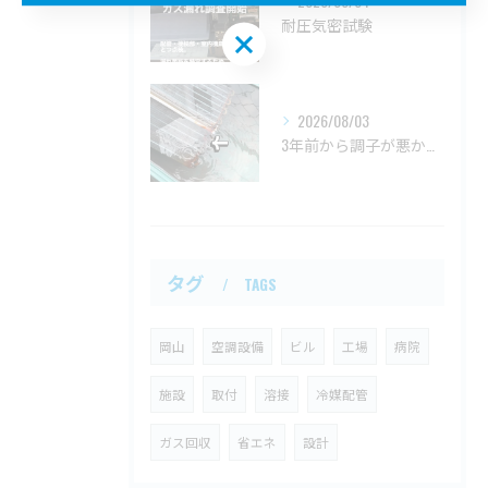
2026/08/04
耐圧気密試験
お問い合わせはこちら
2026/08/03
3年前から調子が悪かった、自宅の天井埋込一方向エアコン。
タグ
TAGS
岡山
空調設備
ビル
工場
病院
施設
取付
溶接
冷媒配管
ガス回収
省エネ
設計