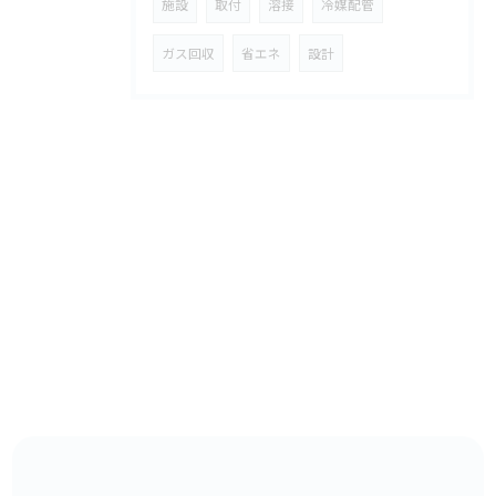
施設
取付
溶接
冷媒配管
ガス回収
省エネ
設計