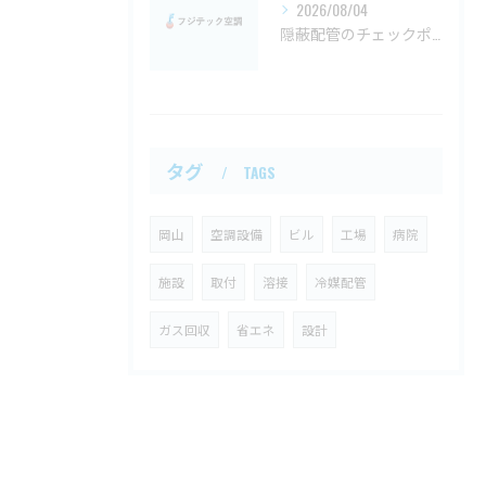
2026/08/04
隠蔽配管のチェックポイント徹底解説と見分け方ガイド岡山県版
タグ
TAGS
岡山
空調設備
ビル
工場
病院
施設
取付
溶接
冷媒配管
ガス回収
省エネ
設計