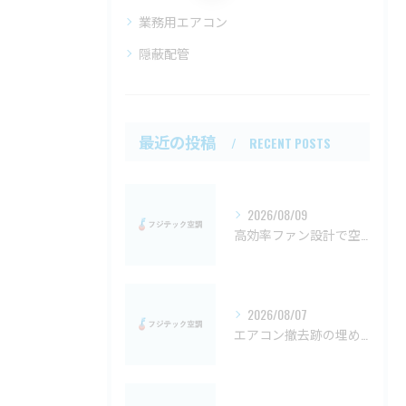
業務用エアコン
隠蔽配管
最近の投稿
RECENT POSTS
2026/08/09
高効率ファン設計で空調設備の省エネを実現する岡山県倉敷市勝田郡勝央町の最適手法
2026/08/07
エアコン撤去跡の埋め方と岡山県での入替工事を安心して進めるコツ