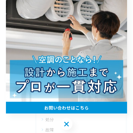
1
2
3
4
5
...
8
カテゴリー
CATEGORIES
全てのカテゴリー
エアコン
エアコン入替工事
フロン類充填回収
お問い合わせはこちら
全館空調
処分
お問い合わせはこちら
故障